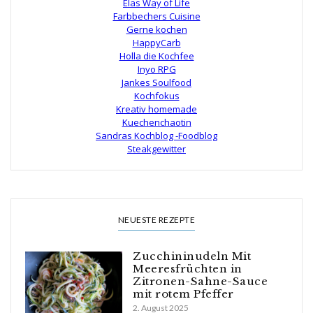
Elas Way of Life
Farbbechers Cuisine
Gerne kochen
HappyCarb
Holla die Kochfee
Inyo RPG
Jankes Soulfood
Kochfokus
Kreativ homemade
Kuechenchaotin
Sandras Kochblog -Foodblog
Steakgewitter
NEUESTE REZEPTE
Zucchininudeln Mit
Meeresfrüchten in
Zitronen-Sahne-Sauce
mit rotem Pfeffer
2. August 2025