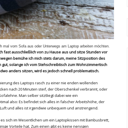
auch mal vom Sofa aus oder Unterwegs am Laptop arbeiten möchten.
ich fast ausschließlich von zu Hause aus und sitze Stunden vor
swegen bemühe ich mich stets darum, meine Sitzposition des
ch gut, solange ich vom Stehschreibtisch zum Wohnzimmertisch
ndwo anders sitzen, wird es jedoch schnell problematisch.
nierung des Laptops rasch zu einer nie enden wollenden
cken nach 20 Minuten steif, der Oberschenkel verbrannt, oder
Sofalehne. Man selber sitztliegt dabei wie ein
l also: Es befindet sich alles in falscher Arbeitshöhe, der
 Luft und alles ist irgendwie unbequem und anstrengend.
es sich im Wesentlichen um ein Laptopkissen mit Bambusbrett,
ige Vorteile hat. Zum einen gibt es keine nervigen