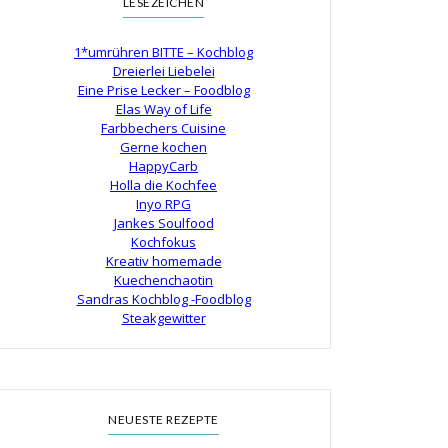
LESEZEICHEN
1*umrühren BITTE – Kochblog
Dreierlei Liebelei
Eine Prise Lecker – Foodblog
Elas Way of Life
Farbbechers Cuisine
Gerne kochen
HappyCarb
Holla die Kochfee
Inyo RPG
Jankes Soulfood
Kochfokus
Kreativ homemade
Kuechenchaotin
Sandras Kochblog -Foodblog
Steakgewitter
NEUESTE REZEPTE