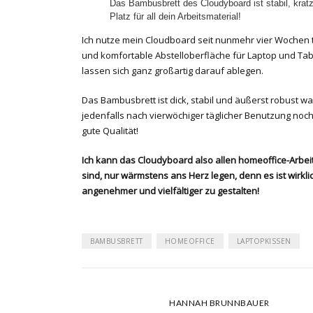
Das Bambusbrett des Cloudyboard ist stabil, kratzf
Platz für all dein Arbeitsmaterial!
Ich nutze mein Cloudboard seit nunmehr vier Wochen t
und komfortable Abstelloberfläche für Laptop und Ta
lassen sich ganz großartig darauf ablegen.
Das Bambusbrett ist dick, stabil und äußerst robust 
jedenfalls nach vierwöchiger täglicher Benutzung noch
gute Qualität!
Ich kann das Cloudyboard also allen homeoffice-Arbei
sind, nur wärmstens ans Herz legen, denn es ist wirklich
angenehmer und vielfältiger zu gestalten!
BAMBUSBRETT
HOMEOFFICE
LAPTOPKISSEN
HANNAH BRUNNBAUER