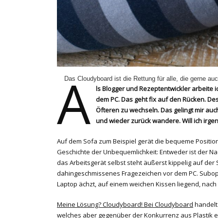
A
Das Cloudyboard ist die Rettung für alle, die gerne 
ls Blogger und Rezeptentwickler arbeite 
dem PC. Das geht fix auf den Rücken. De
Öfteren zu wechseln. Das gelingt mir au
und wieder zurück wandere. Will ich irge
Auf dem Sofa zum Beispiel gerät die bequeme Positio
Geschichte der Unbequemlichkeit: Entweder ist der Na
das Arbeitsgerät selbst steht äußerst kippelig auf der 
dahingeschmissenes Fragezeichen vor dem PC. Suboptima
Laptop ächzt, auf einem weichen Kissen liegend, nach
Meine Lösung? Cloudyboard! Bei Cloudyboard
handelt 
welches aber gegenüber der Konkurrenz aus Plastik ein