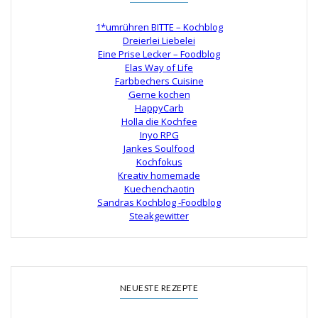
1*umrühren BITTE – Kochblog
Dreierlei Liebelei
Eine Prise Lecker – Foodblog
Elas Way of Life
Farbbechers Cuisine
Gerne kochen
HappyCarb
Holla die Kochfee
Inyo RPG
Jankes Soulfood
Kochfokus
Kreativ homemade
Kuechenchaotin
Sandras Kochblog -Foodblog
Steakgewitter
NEUESTE REZEPTE