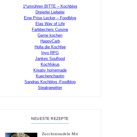
1*umrühren BITTE – Kochblog
Dreierlei Liebelei
Eine Prise Lecker – Foodblog
Elas Way of Life
Farbbechers Cuisine
Gerne kochen
HappyCarb
Holla die Kochfee
Inyo RPG
Jankes Soulfood
Kochfokus
Kreativ homemade
Kuechenchaotin
Sandras Kochblog -Foodblog
Steakgewitter
NEUESTE REZEPTE
Zucchininudeln Mit