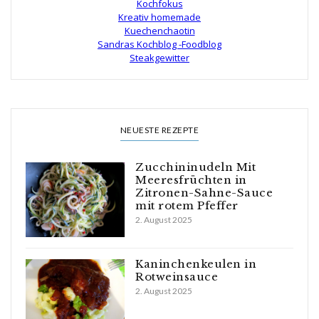
Kochfokus
Kreativ homemade
Kuechenchaotin
Sandras Kochblog -Foodblog
Steakgewitter
NEUESTE REZEPTE
Zucchininudeln Mit
Meeresfrüchten in
Zitronen-Sahne-Sauce
mit rotem Pfeffer
2. August 2025
Kaninchenkeulen in
Rotweinsauce
2. August 2025