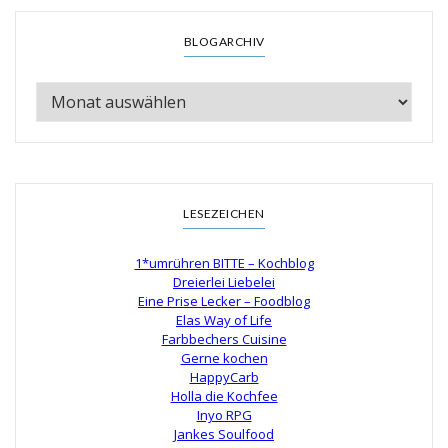
BLOGARCHIV
LESEZEICHEN
1*umrühren BITTE – Kochblog
Dreierlei Liebelei
Eine Prise Lecker – Foodblog
Elas Way of Life
Farbbechers Cuisine
Gerne kochen
HappyCarb
Holla die Kochfee
Inyo RPG
Jankes Soulfood