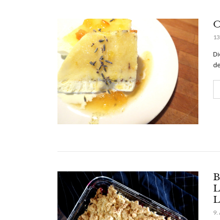
O
13
Di
de
B
L
L
9.