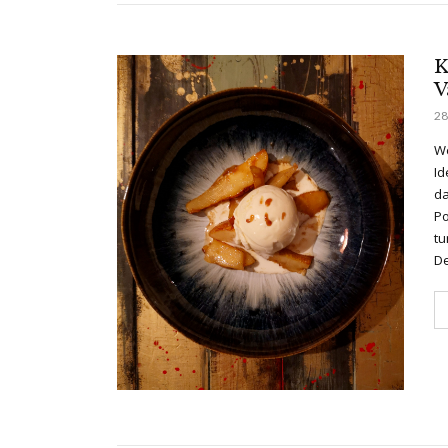
K
V
28
We
Id
da
Po
tu
De