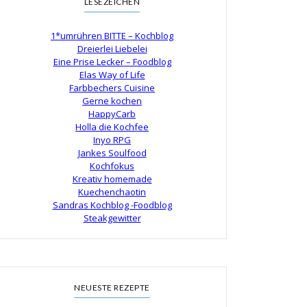
LESEZEICHEN
1*umrühren BITTE – Kochblog
Dreierlei Liebelei
Eine Prise Lecker – Foodblog
Elas Way of Life
Farbbechers Cuisine
Gerne kochen
HappyCarb
Holla die Kochfee
Inyo RPG
Jankes Soulfood
Kochfokus
Kreativ homemade
Kuechenchaotin
Sandras Kochblog -Foodblog
Steakgewitter
NEUESTE REZEPTE