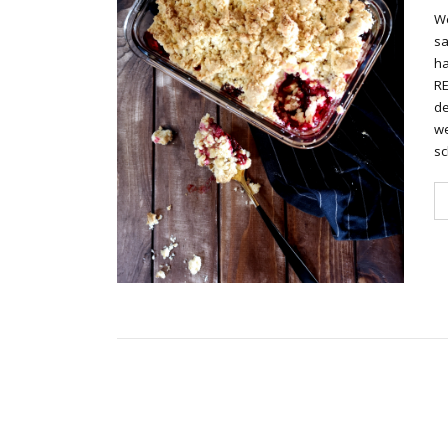
We
sa
ha
RE
de
we
s