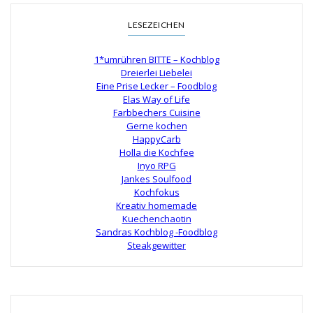
LESEZEICHEN
1*umrühren BITTE – Kochblog
Dreierlei Liebelei
Eine Prise Lecker – Foodblog
Elas Way of Life
Farbbechers Cuisine
Gerne kochen
HappyCarb
Holla die Kochfee
Inyo RPG
Jankes Soulfood
Kochfokus
Kreativ homemade
Kuechenchaotin
Sandras Kochblog -Foodblog
Steakgewitter