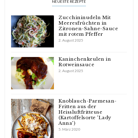
NEUESTE REZEPTE
Zucchininudeln Mit
Meeresfrüchten in
Zitronen-Sahne-Sauce
mit rotem Pfeffer
2. August 2025
Kaninchenkeulen in
Rotweinsauce
2. August 2025
Knoblauch-Parmesan-
Fritten aus der
Heissluftfritteuse
(Kartoffelsorte 'Lady
Anna')
5. März 2020