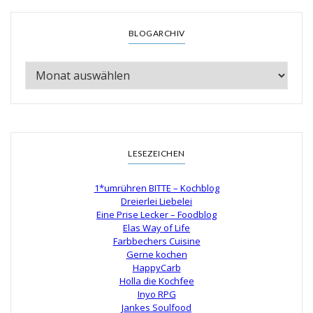
BLOGARCHIV
LESEZEICHEN
1*umrühren BITTE – Kochblog
Dreierlei Liebelei
Eine Prise Lecker – Foodblog
Elas Way of Life
Farbbechers Cuisine
Gerne kochen
HappyCarb
Holla die Kochfee
Inyo RPG
Jankes Soulfood