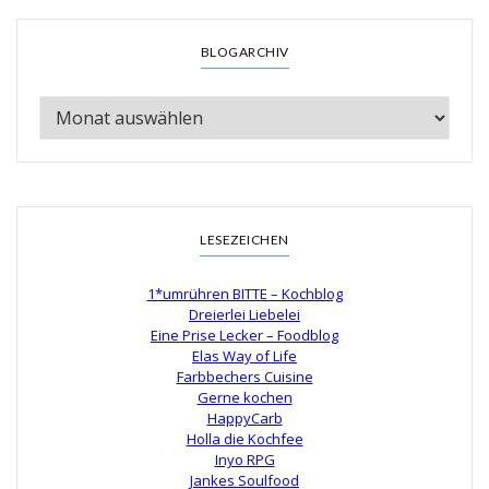
BLOGARCHIV
LESEZEICHEN
1*umrühren BITTE – Kochblog
Dreierlei Liebelei
Eine Prise Lecker – Foodblog
Elas Way of Life
Farbbechers Cuisine
Gerne kochen
HappyCarb
Holla die Kochfee
Inyo RPG
Jankes Soulfood