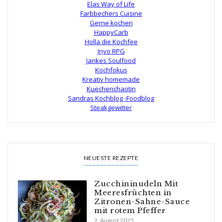
Elas Way of Life
Farbbechers Cuisine
Gerne kochen
HappyCarb
Holla die Kochfee
Inyo RPG
Jankes Soulfood
Kochfokus
Kreativ homemade
Kuechenchaotin
Sandras Kochblog -Foodblog
Steakgewitter
NEUESTE REZEPTE
Zucchininudeln Mit
Meeresfrüchten in
Zitronen-Sahne-Sauce
mit rotem Pfeffer
2. August 2025