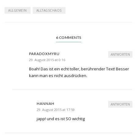
ALLGEMEIN
ALLTAGSCHAOS
6 COMMENTS
PARADOXMYRU
ANTWORTEN
29. August 2015 at 0:16
Boah! Das ist ein echt toller, berührender Text! Besser
kann man es nicht ausdrücken.
HANNAH
ANTWORTEN
29. August 2015 at 17:59
japp! und es ist SO wichtig