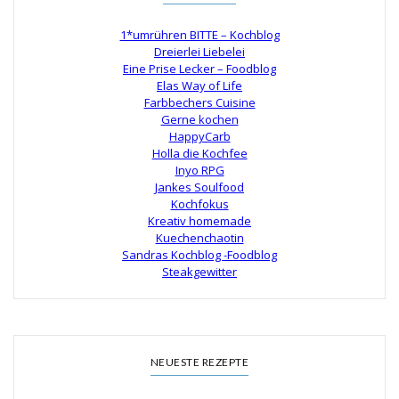
1*umrühren BITTE – Kochblog
Dreierlei Liebelei
Eine Prise Lecker – Foodblog
Elas Way of Life
Farbbechers Cuisine
Gerne kochen
HappyCarb
Holla die Kochfee
Inyo RPG
Jankes Soulfood
Kochfokus
Kreativ homemade
Kuechenchaotin
Sandras Kochblog -Foodblog
Steakgewitter
NEUESTE REZEPTE