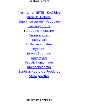
LESEZEICHEN
1*umrühren BITTE – Kochblog
Dreierlei Liebelei
Eine Prise Lecker – Foodblog
Elas Way of Life
Farbbechers Cuisine
Gerne kochen
HappyCarb
Holla die Kochfee
Inyo RPG
Jankes Soulfood
Kochfokus
Kreativ homemade
Kuechenchaotin
Sandras Kochblog -Foodblog
Steakgewitter
NEUESTE REZEPTE