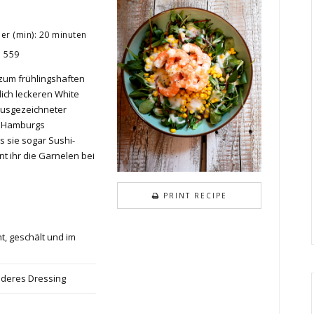
r (min): 20 minuten
n 559
um frühlingshaften
lich leckeren White
ausgezeichneter
n Hamburgs
s sie sogar Sushi-
 ihr die Garnelen bei
PRINT RECIPE
t, geschält und im
anderes Dressing