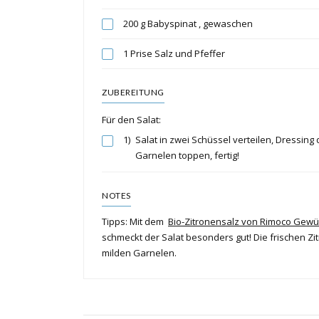
200 g Babyspinat , gewaschen
1 Prise Salz und Pfeffer
ZUBEREITUNG
Für den Salat:
1)
Salat in zwei Schüssel verteilen, Dressin
Garnelen toppen, fertig!
NOTES
Tipps: Mit dem
Bio-Zitronensalz von Rimoco Gew
schmeckt der Salat besonders gut! Die frischen 
milden Garnelen.