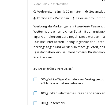
9. April 2019
thebigfatlife
Vorbereitung (min): 20 minuten
Gesamtdaue
Portionen: 2 Personen
Kalorien pro Portio
Werbung, da Marken genannt werden// Passend z
Wetter heute einen leichten Salat mit den unglaub
Tiger Garnelen von Cara Royal . Diese werden in 
Qualität unter besten Bedingungen vor den Tore
herangezogen und werden so frisch geliefert, das
Qualität haben, ein Gaumenschmaus! Kaufen könnt
Kreutzers.eu.
ZUTATEN (FÜR 2 PERSONEN)
600 g White Tiger Garnelen, Am Vortag gekoch
Kühlschrank ziehen gelassen
100 g Sylter Salatfrische-Dressing oder ein 
280 g Dosenmais