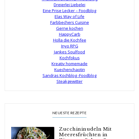
Dreierlei Liebelei
Eine Prise Lecker – Foodblog
Elas Way of Life
Farbbechers Cuisine
Gerne kochen
HappyCarb
Holla die Kochfee
Inyo RPG
Jankes Soulfood
Kochfokus
Kreativ homemade
Kuechenchaotin
Sandras Kochblog -Foodblog
Steakgewitter
NEUESTE REZEPTE
Zucchininudeln Mit
Meeresfrüchten in