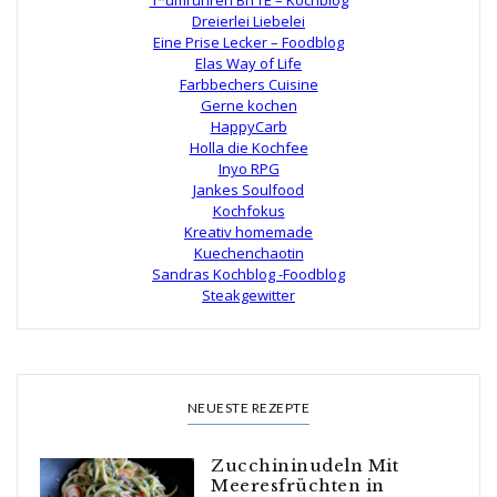
Dreierlei Liebelei
Eine Prise Lecker – Foodblog
Elas Way of Life
Farbbechers Cuisine
Gerne kochen
HappyCarb
Holla die Kochfee
Inyo RPG
Jankes Soulfood
Kochfokus
Kreativ homemade
Kuechenchaotin
Sandras Kochblog -Foodblog
Steakgewitter
NEUESTE REZEPTE
Zucchininudeln Mit
Meeresfrüchten in