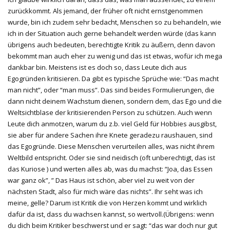
zurückkommt. Als jemand, der früher oft nicht ernstgenommen
wurde, bin ich zudem sehr bedacht, Menschen so zu behandeln, wie
ich in der Situation auch gerne behandelt werden würde (das kann
übrigens auch bedeuten, berechtigte Kritik zu äußern, denn davon
bekommt man auch eher zu wenig und das ist etwas, wofür ich mega
dankbar bin. Meistens ist es doch so, dass Leute dich aus
Egogründen kritisieren. Da gibt es typische Sprüche wie: “Das macht
man nicht”, oder “man muss”. Das sind beides Formulierungen, die
dann nicht deinem Wachstum dienen, sondern dem, das Ego und die
Weltsichtblase der kritisierenden Person zu schützen. Auch wenn
Leute dich anmotzen, warum du z.b. viel Geld für Hobbies ausgibst,
sie aber für andere Sachen ihre Knete geradezu raushauen, sind
das Egogründe. Diese Menschen verurteilen alles, was nicht ihrem
Weltbild entspricht. Oder sie sind neidisch (oft unberechtigt, das ist
das Kuriose ) und werten alles ab, was du machst: “Joa, das Essen
war ganz ok”, ” Das Haus ist schön, aber viel zu weit von der
nächsten Stadt, also für mich wäre das nichts”. Ihr seht was ich
meine, gelle? Darum ist Kritik die von Herzen kommt und wirklich
dafür da ist, dass du wachsen kannst, so wertvoll.(Übrigens: wenn
du dich beim Kritiker beschwerst und er sagt: “das war doch nur gut