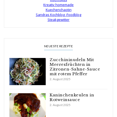
Kreativ homemade
Kuechenchaotin
Sandras Kochblog -Foodblog
Steakgewitter
NEUESTE REZEPTE
Zucchininudeln Mit
Meeresfrüchten in
Zitronen-Sahne-Sauce
mit rotem Pfeffer
2. August 2025
Kaninchenkeulen in
Rotweinsauce
2. August 2025