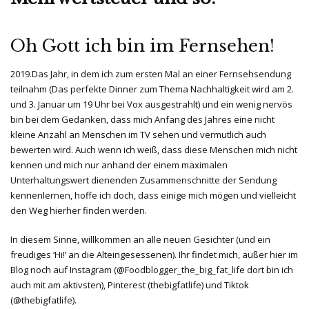
Oh Gott ich bin im Fernsehen!
2019.Das Jahr, in dem ich zum ersten Mal an einer Fernsehsendung
teilnahm (Das perfekte Dinner zum Thema Nachhaltigkeit wird am 2.
und 3. Januar um 19 Uhr bei Vox ausgestrahlt) und ein wenig nervös
bin bei dem Gedanken, dass mich Anfang des Jahres eine nicht
kleine Anzahl an Menschen im TV sehen und vermutlich auch
bewerten wird. Auch wenn ich weiß, dass diese Menschen mich nicht
kennen und mich nur anhand der einem maximalen
Unterhaltungswert dienenden Zusammenschnitte der Sendung
kennenlernen, hoffe ich doch, dass einige mich mögen und vielleicht
den Weg hierher finden werden.
In diesem Sinne, willkommen an alle neuen Gesichter (und ein
freudiges ‘Hi!’ an die Alteingesessenen). Ihr findet mich, außer hier im
Blog noch auf Instagram (@Foodblogger_the_big_fat_life dort bin ich
auch mit am aktivsten), Pinterest (thebigfatlife) und Tiktok
(@thebigfatlife).