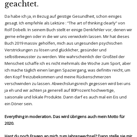
geachtet.
Da habe ich ja, in Bezug auf geistige Gesundheit, schon einiges
gesagt. Ich empfehle als Lektüre : “The art of thinking clearly” von
Rolf Dobelli. In seinem Buch stellt er einige Denkfehler vor, denen wir
gerne erliegen oder in die wir uns verwickeln lassen. Mir hat dieses
Buch 2019 massiv geholfen, mich aus ungesunden psychischen
Verstrickungen zu lösen und glücklicher, gesünder und
selbstbewusster zu werden. Wie wahrscheinlich der Großteil der
Menscheit schaffe ich es nicht mehrmals die Woche zum Sport, aber
ich mache täglich einen langen Spaziergang, was definitiv reicht, um
den Kopf freizubekommen und meine Rückenschmerzen
verschwinden zu lassen. Abwechslungsreich gegessen wird bei uns
ja eh und wir achten ja generell auf 80Prozent hochwertige,
saisonale und lokale Produkte. Dann darf es auch mal ein Eis und
ein Döner sein.
Everything in moderation. Das wird übrigens auch mein Motto für
2020.
Hast du noch Fragen an mich zum Jahreswechsel? Dann stelle sie mir