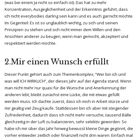
(was bei einem Ja nicht so einfach ist). Das hat zu mehr
Konzentration, Ausgeglichenheit und der Erkenntnis geführt, dass
ich nicht everybodies darling sein kann und es auch garnicht möchte.
Im Gegenteil: Es ist so unglaublich wichtig, zu sich und seinen
Prinzipien zu stehen und sich nicht immer dem Willen und den
Ansichten anderer zu beugen, wenn man gemocht, akzeptiert und
respektiert werden möchte.
2.Mir einen Wunsch erfüllt
Dieser Punkt gehört auch zum Themenkomplex; “Wer bin ich und
was will ICH WIRKLICH”, der dieses Jahr auf der Agenda stand. Wenn
man nicht mehr nur quasi für die Wünsche und Anerkennung der
anderen lebt, bleibt zunächst eine Lücke, die mit etwas gefüllt
werden muss. Ich dachte zuerst, dass ich mich in Arbeit stürze und
mir gealtig viel Zeug kaufe. Stattdessen bin ich aber mit steigender
Zufriedenheit, dadurch dass ich nicht mehr versuche, tausend Bälle
gleichzeitig in der Luft zu balancieren, sehr selektiv geworden. So
habe ich mir über das Jahr hinweg bewusst kleine Dinge gegönnt, die
vorher entweder zeitlich oder finanziell nicht drin waren: Einfach mal