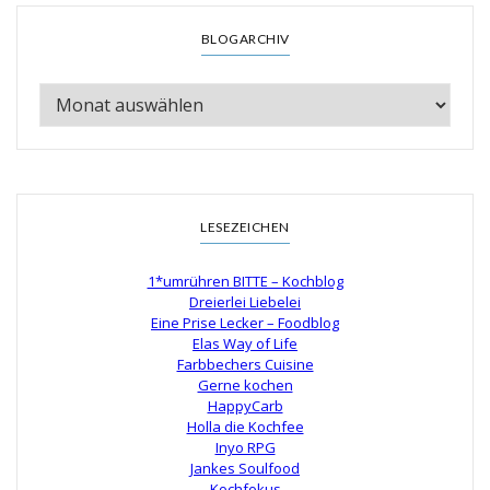
BLOGARCHIV
LESEZEICHEN
1*umrühren BITTE – Kochblog
Dreierlei Liebelei
Eine Prise Lecker – Foodblog
Elas Way of Life
Farbbechers Cuisine
Gerne kochen
HappyCarb
Holla die Kochfee
Inyo RPG
Jankes Soulfood
Kochfokus