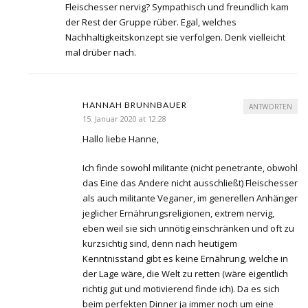
Fleischesser nervig? Sympathisch und freundlich kam
der Rest der Gruppe rüber. Egal, welches
Nachhaltigkeitskonzept sie verfolgen. Denk vielleicht
mal drüber nach.
HANNAH BRUNNBAUER
ANTWORTEN
15. Januar 2020 at 12:28
Hallo liebe Hanne,
Ich finde sowohl militante (nicht penetrante, obwohl
das Eine das Andere nicht ausschließt) Fleischesser
als auch militante Veganer, im generellen Anhänger
jeglicher Ernährungsreligionen, extrem nervig,
eben weil sie sich unnötig einschränken und oft zu
kurzsichtig sind, denn nach heutigem
Kenntnisstand gibt es keine Ernährung, welche in
der Lage wäre, die Welt zu retten (wäre eigentlich
richtig gut und motivierend finde ich). Da es sich
beim perfekten Dinner ja immer noch um eine