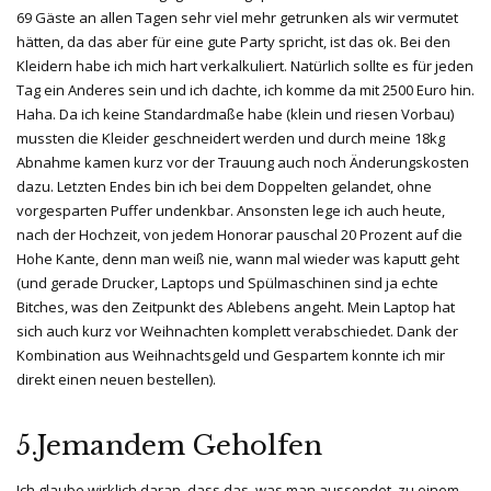
69 Gäste an allen Tagen sehr viel mehr getrunken als wir vermutet
hätten, da das aber für eine gute Party spricht, ist das ok. Bei den
Kleidern habe ich mich hart verkalkuliert. Natürlich sollte es für jeden
Tag ein Anderes sein und ich dachte, ich komme da mit 2500 Euro hin.
Haha. Da ich keine Standardmaße habe (klein und riesen Vorbau)
mussten die Kleider geschneidert werden und durch meine 18kg
Abnahme kamen kurz vor der Trauung auch noch Änderungskosten
dazu. Letzten Endes bin ich bei dem Doppelten gelandet, ohne
vorgesparten Puffer undenkbar. Ansonsten lege ich auch heute,
nach der Hochzeit, von jedem Honorar pauschal 20 Prozent auf die
Hohe Kante, denn man weiß nie, wann mal wieder was kaputt geht
(und gerade Drucker, Laptops und Spülmaschinen sind ja echte
Bitches, was den Zeitpunkt des Ablebens angeht. Mein Laptop hat
sich auch kurz vor Weihnachten komplett verabschiedet. Dank der
Kombination aus Weihnachtsgeld und Gespartem konnte ich mir
direkt einen neuen bestellen).
5.Jemandem Geholfen
Ich glaube wirklich daran, dass das, was man aussendet, zu einem