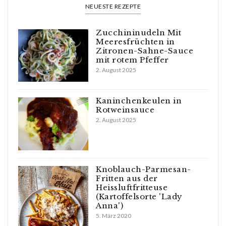
NEUESTE REZEPTE
Zucchininudeln Mit
Meeresfrüchten in
Zitronen-Sahne-Sauce
mit rotem Pfeffer
2. August 2025
Kaninchenkeulen in
Rotweinsauce
2. August 2025
Knoblauch-Parmesan-
Fritten aus der
Heissluftfritteuse
(Kartoffelsorte 'Lady
Anna')
5. März 2020