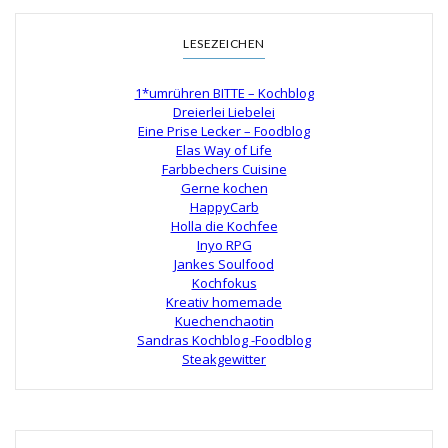
LESEZEICHEN
1*umrühren BITTE – Kochblog
Dreierlei Liebelei
Eine Prise Lecker – Foodblog
Elas Way of Life
Farbbechers Cuisine
Gerne kochen
HappyCarb
Holla die Kochfee
Inyo RPG
Jankes Soulfood
Kochfokus
Kreativ homemade
Kuechenchaotin
Sandras Kochblog -Foodblog
Steakgewitter