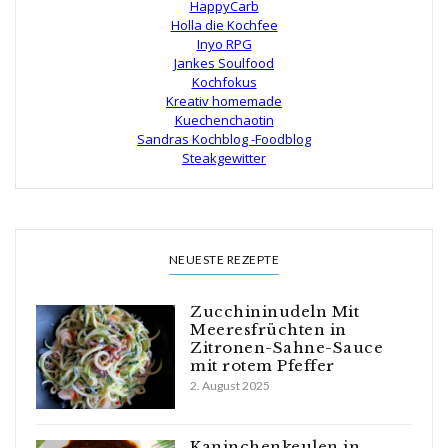
HappyCarb
Holla die Kochfee
Inyo RPG
Jankes Soulfood
Kochfokus
Kreativ homemade
Kuechenchaotin
Sandras Kochblog -Foodblog
Steakgewitter
NEUESTE REZEPTE
Zucchininudeln Mit
Meeresfrüchten in
Zitronen-Sahne-Sauce
mit rotem Pfeffer
2. August 2025
Kaninchenkeulen in