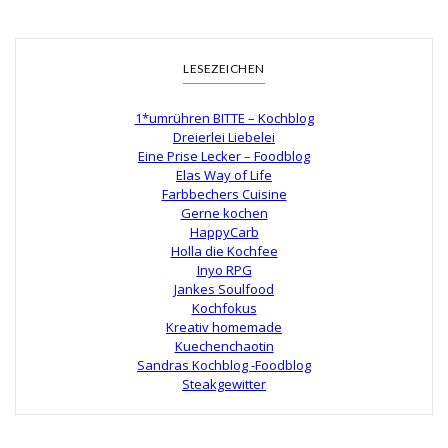
LESEZEICHEN
1*umrühren BITTE – Kochblog
Dreierlei Liebelei
Eine Prise Lecker – Foodblog
Elas Way of Life
Farbbechers Cuisine
Gerne kochen
HappyCarb
Holla die Kochfee
Inyo RPG
Jankes Soulfood
Kochfokus
Kreativ homemade
Kuechenchaotin
Sandras Kochblog -Foodblog
Steakgewitter