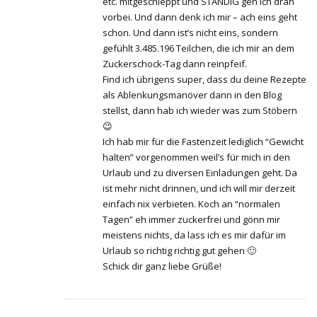
etc. mitgeschleppt und STÄNDIG geh ich dran
vorbei. Und dann denk ich mir – ach eins geht
schon. Und dann ist’s nicht eins, sondern
gefühlt 3.485.196 Teilchen, die ich mir an dem
Zuckerschock-Tag dann reinpfeif.
Find ich übrigens super, dass du deine Rezepte
als Ablenkungsmanöver dann in den Blog
stellst, dann hab ich wieder was zum Stöbern
😉
Ich hab mir für die Fastenzeit lediglich “Gewicht
halten” vorgenommen weil’s für mich in den
Urlaub und zu diversen Einladungen geht. Da
ist mehr nicht drinnen, und ich will mir derzeit
einfach nix verbieten. Koch an “normalen
Tagen” eh immer zuckerfrei und gönn mir
meistens nichts, da lass ich es mir dafür im
Urlaub so richtig richtig gut gehen 🙂
Schick dir ganz liebe Grüße!