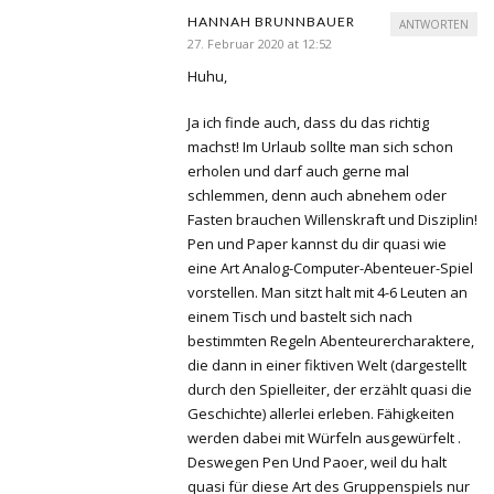
HANNAH BRUNNBAUER
ANTWORTEN
27. Februar 2020 at 12:52
Huhu,
Ja ich finde auch, dass du das richtig
machst! Im Urlaub sollte man sich schon
erholen und darf auch gerne mal
schlemmen, denn auch abnehem oder
Fasten brauchen Willenskraft und Disziplin!
Pen und Paper kannst du dir quasi wie
eine Art Analog-Computer-Abenteuer-Spiel
vorstellen. Man sitzt halt mit 4-6 Leuten an
einem Tisch und bastelt sich nach
bestimmten Regeln Abenteurercharaktere,
die dann in einer fiktiven Welt (dargestellt
durch den Spielleiter, der erzählt quasi die
Geschichte) allerlei erleben. Fähigkeiten
werden dabei mit Würfeln ausgewürfelt .
Deswegen Pen Und Paoer, weil du halt
quasi für diese Art des Gruppenspiels nur