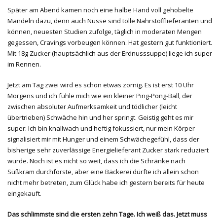
Später am Abend kamen noch eine halbe Hand voll gehobelte
Mandeln dazu, denn auch Nüsse sind tolle Nährstofflieferanten und
können, neuesten Studien zufolge, täglich in moderaten Mengen
gegessen, Cravings vorbeugen können. Hat gestern gut funktioniert.
Mit 18g Zucker (hauptsächlich aus der Erdnusssuppe) liege ich super
im Rennen.
Jetzt am Tag zwei wird es schon etwas zornig. Es ist erst 10 Uhr
Morgens und ich fühle mich wie ein kleiner Ping-Pong-Ball, der
zwischen absoluter Aufmerksamkeit und tödlicher (leicht
übertrieben) Schwäche hin und her springt. Geistig geht es mir
super: Ich bin knallwach und heftig fokussiert, nur mein Körper
signalisiert mir mit Hunger und einem Schwächegefühl, dass der
bisherige sehr zuverlässige Energielieferant Zucker stark reduziert
wurde. Noch ist es nicht so weit, dass ich die Schränke nach
Süßkram durchforste, aber eine Bäckerei dürfte ich allein schon
nicht mehr betreten, zum Glück habe ich gestern bereits für heute
eingekauft.
Das schlimmste sind die ersten zehn Tage. Ich weiß das. Jetzt muss