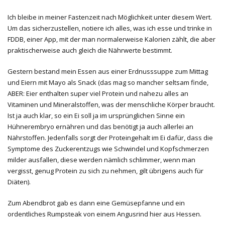
Ich bleibe in meiner Fastenzeit nach Möglichkeit unter diesem Wert.
Um das sicherzustellen, notiere ich alles, was ich esse und trinke in
FDDB, einer App, mit der man normalerweise Kalorien zählt, die aber
praktischerweise auch gleich die Nährwerte bestimmt.
Gestern bestand mein Essen aus einer Erdnusssuppe zum Mittag
und Eiern mit Mayo als Snack (das mag so mancher seltsam finde,
ABER: Eier enthalten super viel Protein und nahezu alles an
Vitaminen und Mineralstoffen, was der menschliche Körper braucht.
Ist ja auch klar, so ein Ei soll ja im ursprünglichen Sinne ein
Hühnerembryo ernähren und das benötigt ja auch allerlei an
Nährstoffen. Jedenfalls sorgt der Proteingehalt im Ei dafür, dass die
Symptome des Zuckerentzugs wie Schwindel und Kopfschmerzen
milder ausfallen, diese werden nämlich schlimmer, wenn man
vergisst, genug Protein zu sich zu nehmen, gilt übrigens auch für
Diäten).
Zum Abendbrot gab es dann eine Gemüsepfanne und ein
ordentliches Rumpsteak von einem Angusrind hier aus Hessen.