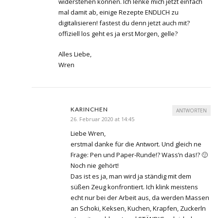
widerstehen können. Ich lenke mich jetzt einfach
mal damit ab, einige Rezepte ENDLICH zu
digitalisieren! fastest du denn jetzt auch mit?
offiziell los geht es ja erst Morgen, gelle?
Alles Liebe,
Wren
KARINCHEN
ANTWORTEN
26. Februar 2020 at 14:45
Liebe Wren,
erstmal danke für die Antwort. Und gleich ne
Frage: Pen und Paper-Runde!? Wass’n das!? 🙂
Noch nie gehört!
Das ist es ja, man wird ja ständig mit dem
süßen Zeug konfrontiert. Ich klink meistens
echt nur bei der Arbeit aus, da werden Massen
an Schoki, Keksen, Kuchen, Krapfen, Zuckerln