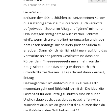
ANTWORTEN
25. Februar 2020 at 14:50
Liebe Wren,
ich kann dem SO nachfühlen. Ich setze meinen Körper
quasi ständig erneut auf Zuckerentzug. Ich verzichte
auf jedweden Zucker im Alltag und “gönne” mir nur an
Urlaubstagen richtig deftige Ausrutscher. Schlimm
wird’s, wenn ich unkontrolliert herumwanke und nach
dem Essen anfange, mir ne Kleinigkeit an Süßem zu
erlauben. Dann hör ich nämlich nicht mehr auf. Und das
Vertrackte an der ganzen Geschichte ist, dass der
Körper dann “meeeeeeeeeehr mehr mehr von dem
Zeug” schreit – und das kriegt er dann auch (ich
unkontrolliertes Wesen…)! Tags darauf dann – erneut,
Entzug.
Deswegen weiß ich einfach nur ZU GUT wie es dir
momentan geht und fühle leidlich mit dir. Die Idee, die
Fastenzeit für den Entzug zu nützen, find ich super.
Und ich glaub auch, dass du das gut schaffen wirst,
zumindest drück ich dir ganz fest die Daumen dass du
die Gelüste in den Griff bekommst 😉