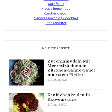
Kochfokus
Kreativ homemade
Kuechenchaotin
Sandras Kochblog -Foodblog
Steakgewitter
NEUESTE REZEPTE
Zucchininudeln Mit
Meeresfrüchten in
Zitronen-Sahne-Sauce
mit rotem Pfeffer
2. August 2025
Kaninchenkeulen in
Rotweinsauce
2. August 2025