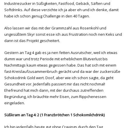
Industriezucker in Süßigkeiten, Fastfood, Gebäck, Säften und
Softdrinks. Auf diese verzichte ich ja aber eh und ich denke, damit
habe ich schon genug Challenge in den 40 Tagen.
Also lassen wir das mit der Grammzahl aus Rosenkohl und
ungesüßtem Skyr sonst esse ich aus Frustration noch nen Keks und
dann ist das Projekt gescheitert.
Gestern an Tag 4 gab es ja nen fetten Ausrutscher, weil ich etwas
dumm war und trotz Periode mit erheblichem Blutverlust bis
Nachmittags kaum etwas gegessen habe. Das hat sich mit einem
fast-Kreislaufzusammenbruch gerächt und da war der zuckersüße
Schokodrink Gold wert. Doof, aber wie ich schon sagte, da geht
Gesundheit vor. Jedenfalls passiert mir das nicht nochmal!
Ehefreund hat mich dann, mit der durchaus zutreffenden
Begründung, ich bräuchte mehr Eisen, zum Rippchenessen
eingeladen.
Süßkram an Tag 4: 2 (1 Franzbrötchen 1 Schokomilchdrink)
Ich bin jedenfalls heute gut ohne Cravings durch den Tag