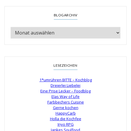
BLOGARCHIV
LESEZEICHEN
1*umrühren BITTE – Kochblog
Dreierlei Liebelei
Eine Prise Lecker – Foodblog
Elas Way of Life
Farbbechers Cuisine
Gerne kochen
HappyCarb
Holla die Kochfee
Inyo RPG
Jankes Soulfood