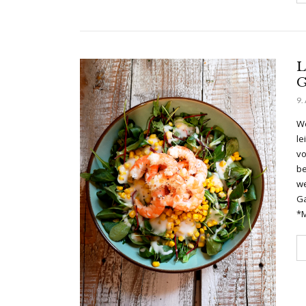
L
G
9.
We
le
vo
be
we
Ga
*