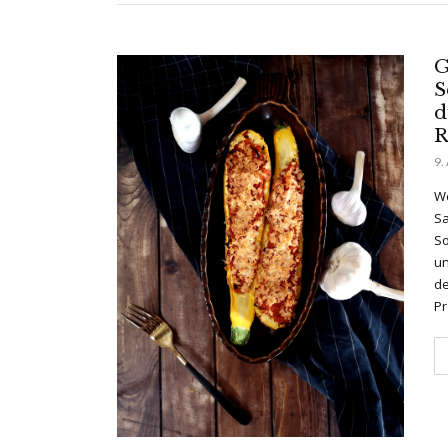
G
S
d
R
9.
We
Sa
So
un
de
Pr