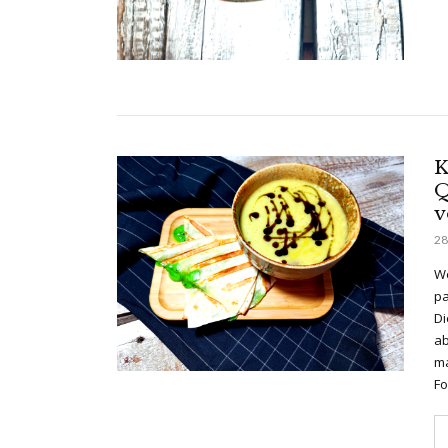
K
Q
v
28
We
pa
Di
ab
ma
Fo