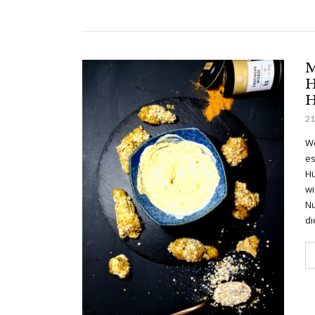
M
H
H
21
We
es
Hü
wi
Nu
di