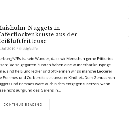
aishuhn-Nuggets in
aferflockenkruste aus der
eißluftfritteuse
. Juli 2019
thebigfatlife
rbung*//Es ist kein Wunder, dass wir Menschen gerne Frittiertes
sen: Die so gegarten Zutaten haben eine wunderbar knusprige
lle, sind heiß und lecker und oft kennen wir so manche Leckerei
e Pommes und Co. bereits seit unserer Kindheit. Dem Genuss von
ggets und Pommes wäre auch nichts entgegenzusetzen, wenn
ese nicht aufgrund des Garens in…
CONTINUE READING