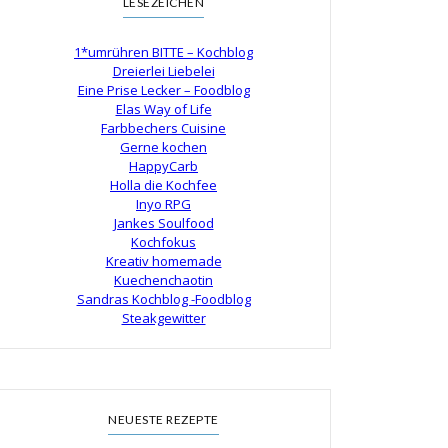
LESEZEICHEN
1*umrühren BITTE – Kochblog
Dreierlei Liebelei
Eine Prise Lecker – Foodblog
Elas Way of Life
Farbbechers Cuisine
Gerne kochen
HappyCarb
Holla die Kochfee
Inyo RPG
Jankes Soulfood
Kochfokus
Kreativ homemade
Kuechenchaotin
Sandras Kochblog -Foodblog
Steakgewitter
NEUESTE REZEPTE