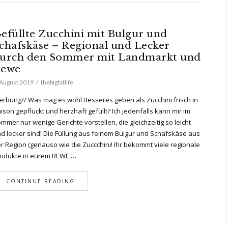
efüllte Zucchini mit Bulgur und
chafskäse – Regional und Lecker
urch den Sommer mit Landmarkt und
ewe
 August 2019
thebigfatlife
rbung// Was mag es wohl Besseres geben als Zucchini frisch in
ison gepflückt und herzhaft gefüllt? Ich jedenfalls kann mir im
mmer nur wenige Gerichte vorstellen, die gleichzeitig so leicht
d lecker sind! Die Füllung aus feinem Bulgur und Schafskäse aus
r Region (genauso wie die Zuccchini! Ihr bekommt viele regionale
odukte in eurem REWE,…
CONTINUE READING