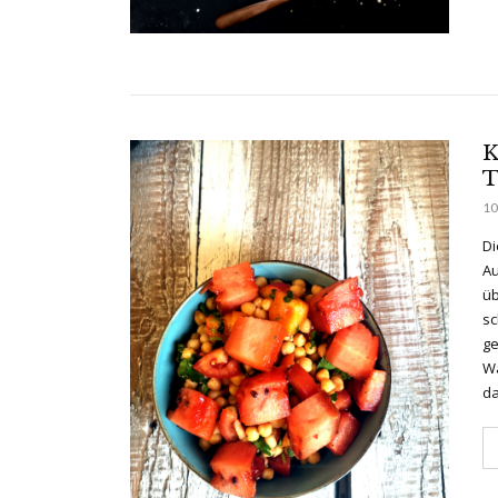
K
T
10
Di
Au
üb
sc
ge
Wa
da